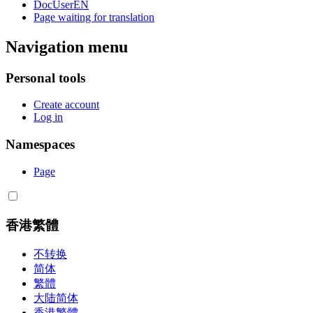
DocUserEN
Page waiting for translation
Navigation menu
Personal tools
Create account
Log in
Namespaces
Page
香港繁體
不转换
简体
繁體
大陆简体
香港繁體