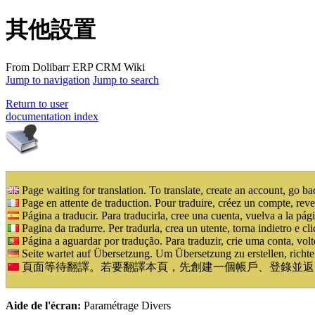
其他設置
From Dolibarr ERP CRM Wiki
Jump to navigation
Jump to search
Return to user
documentation index
Page waiting for translation. To translate, create an account, go b
Page en attente de traduction. Pour traduire, créez un compte, reve
Página a traducir. Para traducirla, cree una cuenta, vuelva a la pági
Pagina da tradurre. Per tradurla, crea un utente, torna indietro e cl
Página a aguardar por tradução. Para traduzir, crie uma conta, volt
Seite wartet auf Übersetzung. Um Übersetzung zu erstellen, richte
頁面等待翻譯。若要翻譯本頁，先創建一個帳戶、登錄並返
Aide de l'écran:
Paramétrage Divers