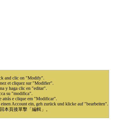
ack and clic on "Modify".
nez et cliquez sur "Modifier".
na y haga clic en "editar".
icca su "modifica".
e atrás e clique em "Modificar".
 einen Account ein, geh zurück und klicke auf "bearbeiten".
回本頁後單擊「編輯」。