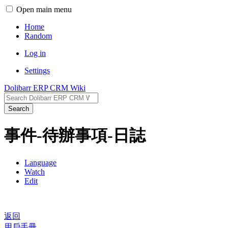
Open main menu
Home
Random
Log in
Settings
Dolibarr ERP CRM Wiki
Search
事件-待辦事項-日誌
Language
Watch
Edit
返回
用戶手冊