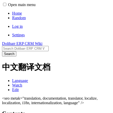
Open main menu
Home
Random
Log in
Settings
Dolibarr ERP CRM Wiki
Search
中文翻译文档
Language
Watch
Edit
<seo metak="translation, documentation, translator, localize,
localization, i18n, internationalization, language" />