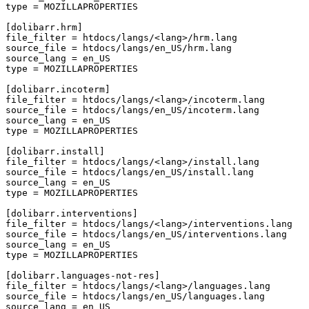
type
=
MOZILLAPROPERTIES
[dolibarr.hrm]
file_filter
=
htdocs/langs/<lang>/hrm.lang
source_file
=
htdocs/langs/en_US/hrm.lang
source_lang
=
en_US
type
=
MOZILLAPROPERTIES
[dolibarr.incoterm]
file_filter
=
htdocs/langs/<lang>/incoterm.lang
source_file
=
htdocs/langs/en_US/incoterm.lang
source_lang
=
en_US
type
=
MOZILLAPROPERTIES
[dolibarr.install]
file_filter
=
htdocs/langs/<lang>/install.lang
source_file
=
htdocs/langs/en_US/install.lang
source_lang
=
en_US
type
=
MOZILLAPROPERTIES
[dolibarr.interventions]
file_filter
=
htdocs/langs/<lang>/interventions.lang
source_file
=
htdocs/langs/en_US/interventions.lang
source_lang
=
en_US
type
=
MOZILLAPROPERTIES
[dolibarr.languages-not-res]
file_filter
=
htdocs/langs/<lang>/languages.lang
source_file
=
htdocs/langs/en_US/languages.lang
source_lang
=
en_US