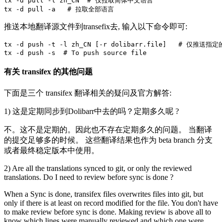
tx -d pull -l zh_CN  
# 仅拉取简体中文语言
tx -d pull -a   
# 拉取全部语言
推送本地翻译源文件到transefix去, 输入以下命令即可:
tx -d push -t -l zh_CN 
[
-r dolibarr.file
]
# 仅推送指定的
tx -d push -s  
# To push source file
有关 transifex 的其他问题
下面是三个 transifex 翻译相关的疑问及官方解答:
1) 这是定期同步到Dolibarr中去的吗？定期多久呢 ?
不。这不是定期的。因此也不存在定期多久的问题。 当翻译
的提交足够多的时候。 这些翻译结果也作为 beta branch 分支
或者最终稳定版本中使用。
2) Are all the translations synced to git, or only the reviewed
translations. Do I need to review before sync is done ?
When a Sync is done, transifex files overwrites files into git, but
only if there is at least on record modified for the file. You don't have
to make review before sync is done. Making review is above all to
know which lines were manually reviewed and which one were