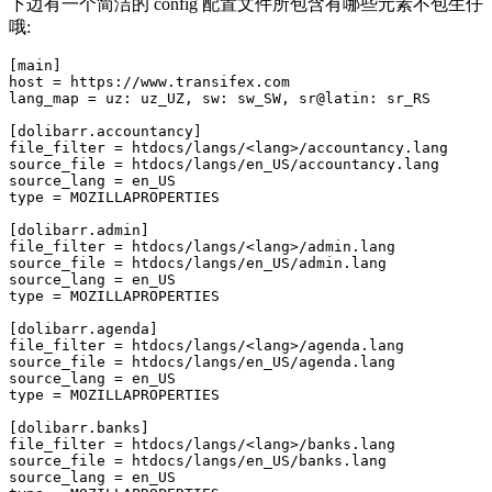
下边有一个简洁的 config 配置文件所包含有哪些元素不包生仔
哦:
[main]
host
=
https://www.transifex.com
lang_map
=
uz: uz_UZ, sw: sw_SW, sr@latin: sr_RS
[dolibarr.accountancy]
file_filter
=
htdocs/langs/<lang>/accountancy.lang
source_file
=
htdocs/langs/en_US/accountancy.lang
source_lang
=
en_US
type
=
MOZILLAPROPERTIES
[dolibarr.admin]
file_filter
=
htdocs/langs/<lang>/admin.lang
source_file
=
htdocs/langs/en_US/admin.lang
source_lang
=
en_US
type
=
MOZILLAPROPERTIES
[dolibarr.agenda]
file_filter
=
htdocs/langs/<lang>/agenda.lang
source_file
=
htdocs/langs/en_US/agenda.lang
source_lang
=
en_US
type
=
MOZILLAPROPERTIES
[dolibarr.banks]
file_filter
=
htdocs/langs/<lang>/banks.lang
source_file
=
htdocs/langs/en_US/banks.lang
source_lang
=
en_US