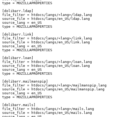
type
=
MOZILLAPROPERTIES
[dolibarr.ldap]
file_filter
=
htdocs/langs/<lang>/ldap.lang
source_file
=
htdocs/langs/en_US/ldap.lang
source_lang
=
en_US
type
=
MOZILLAPROPERTIES
[dolibarr.link]
file_filter
=
htdocs/langs/<lang>/link.lang
source_file
=
htdocs/langs/en_US/link.lang
source_lang
=
en_US
type
=
MOZILLAPROPERTIES
[dolibarr.loan]
file_filter
=
htdocs/langs/<lang>/loan.lang
source_file
=
htdocs/langs/en_US/loan.lang
source_lang
=
en_US
type
=
MOZILLAPROPERTIES
[dolibarr.mailmanspip]
file_filter
=
htdocs/langs/<lang>/mailmanspip.lang
source_file
=
htdocs/langs/en_US/mailmanspip.lang
source_lang
=
en_US
type
=
MOZILLAPROPERTIES
[dolibarr.mails]
file_filter
=
htdocs/langs/<lang>/mails.lang
source_file
=
htdocs/langs/en_US/mails.lang
source_lang
=
en_US