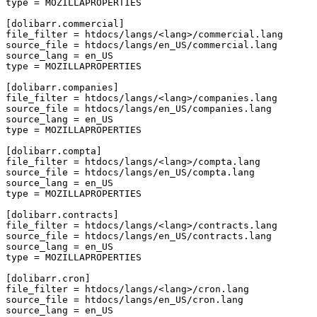
type
=
MOZILLAPROPERTIES
[dolibarr.commercial]
file_filter
=
htdocs/langs/<lang>/commercial.lang
source_file
=
htdocs/langs/en_US/commercial.lang
source_lang
=
en_US
type
=
MOZILLAPROPERTIES
[dolibarr.companies]
file_filter
=
htdocs/langs/<lang>/companies.lang
source_file
=
htdocs/langs/en_US/companies.lang
source_lang
=
en_US
type
=
MOZILLAPROPERTIES
[dolibarr.compta]
file_filter
=
htdocs/langs/<lang>/compta.lang
source_file
=
htdocs/langs/en_US/compta.lang
source_lang
=
en_US
type
=
MOZILLAPROPERTIES
[dolibarr.contracts]
file_filter
=
htdocs/langs/<lang>/contracts.lang
source_file
=
htdocs/langs/en_US/contracts.lang
source_lang
=
en_US
type
=
MOZILLAPROPERTIES
[dolibarr.cron]
file_filter
=
htdocs/langs/<lang>/cron.lang
source_file
=
htdocs/langs/en_US/cron.lang
source_lang
=
en_US