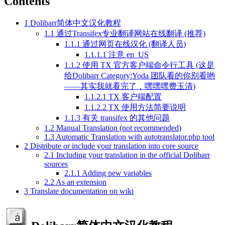
Contents
1
Dolibarr简体中文汉化教程
1.1
通过Transifex专业翻译网站在线翻译 (推荐)
1.1.1
通过网页在线汉化 (翻译人员)
1.1.1.1
注意 en_US
1.1.2
使用 TX 官方客户端命令行工具 (这是
给Dolibarr Category:Yoda 团队看的你别看哟
——其实我就看完了，嘿嘿嘿费玉清)
1.1.2.1
TX 客户端配置
1.1.2.2
TX 使用方法简要说明
1.1.3
有关 transifex 的其他问题
1.2
Manual Translation (not recommended)
1.3
Automatic Translation with autotranslator.php tool
2
Distribute or include your translation into core source
2.1
Including your translation in the official Dolibarr
sources
2.1.1
Adding new variables
2.2
As an extension
3
Translate documentation on wiki