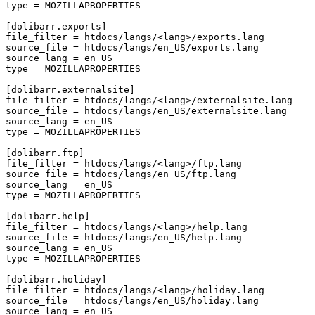
type
=
MOZILLAPROPERTIES
[dolibarr.exports]
file_filter
=
htdocs/langs/<lang>/exports.lang
source_file
=
htdocs/langs/en_US/exports.lang
source_lang
=
en_US
type
=
MOZILLAPROPERTIES
[dolibarr.externalsite]
file_filter
=
htdocs/langs/<lang>/externalsite.lang
source_file
=
htdocs/langs/en_US/externalsite.lang
source_lang
=
en_US
type
=
MOZILLAPROPERTIES
[dolibarr.ftp]
file_filter
=
htdocs/langs/<lang>/ftp.lang
source_file
=
htdocs/langs/en_US/ftp.lang
source_lang
=
en_US
type
=
MOZILLAPROPERTIES
[dolibarr.help]
file_filter
=
htdocs/langs/<lang>/help.lang
source_file
=
htdocs/langs/en_US/help.lang
source_lang
=
en_US
type
=
MOZILLAPROPERTIES
[dolibarr.holiday]
file_filter
=
htdocs/langs/<lang>/holiday.lang
source_file
=
htdocs/langs/en_US/holiday.lang
source_lang
=
en_US