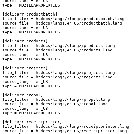
source_lang
=
en_US
type
=
MOZILLAPROPERTIES
[dolibarr.productbatch]
file_filter
=
htdocs/langs/<lang>/productbatch.lang
source_file
=
htdocs/langs/en_US/productbatch.lang
source_lang
=
en_US
type
=
MOZILLAPROPERTIES
[dolibarr.products]
file_filter
=
htdocs/langs/<lang>/products.lang
source_file
=
htdocs/langs/en_US/products.lang
source_lang
=
en_US
type
=
MOZILLAPROPERTIES
[dolibarr.projects]
file_filter
=
htdocs/langs/<lang>/projects.lang
source_file
=
htdocs/langs/en_US/projects.lang
source_lang
=
en_US
type
=
MOZILLAPROPERTIES
[dolibarr.propal]
file_filter
=
htdocs/langs/<lang>/propal.lang
source_file
=
htdocs/langs/en_US/propal.lang
source_lang
=
en_US
type
=
MOZILLAPROPERTIES
[dolibarr.receiptprinter]
file_filter
=
htdocs/langs/<lang>/receiptprinter.lang
source_file
=
htdocs/langs/en_US/receiptprinter.lang