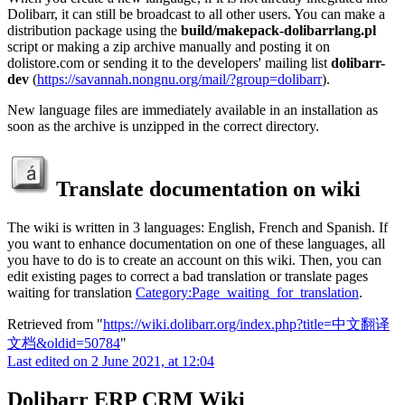
Dolibarr, it can still be broadcast to all other users. You can make a
distribution package using the
build/makepack-dolibarrlang.pl
script or making a zip archive manually and posting it on
dolistore.com or sending it to the developers' mailing list
dolibarr-
dev
(
https://savannah.nongnu.org/mail/?group=dolibarr
).
New language files are immediately available in an installation as
soon as the archive is unzipped in the correct directory.
Translate documentation on wiki
The wiki is written in 3 languages: English, French and Spanish. If
you want to enhance documentation on one of these languages, all
you have to do is to create an account on this wiki. Then, you can
edit existing pages to correct a bad translation or translate pages
waiting for translation
Category:Page_waiting_for_translation
.
Retrieved from "
https://wiki.dolibarr.org/index.php?title=中文翻译
文档&oldid=50784
"
Last edited on 2 June 2021, at 12:04
Dolibarr ERP CRM Wiki