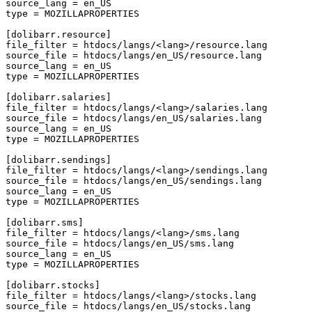
source_lang
=
en_US
type
=
MOZILLAPROPERTIES
[dolibarr.resource]
file_filter
=
htdocs/langs/<lang>/resource.lang
source_file
=
htdocs/langs/en_US/resource.lang
source_lang
=
en_US
type
=
MOZILLAPROPERTIES
[dolibarr.salaries]
file_filter
=
htdocs/langs/<lang>/salaries.lang
source_file
=
htdocs/langs/en_US/salaries.lang
source_lang
=
en_US
type
=
MOZILLAPROPERTIES
[dolibarr.sendings]
file_filter
=
htdocs/langs/<lang>/sendings.lang
source_file
=
htdocs/langs/en_US/sendings.lang
source_lang
=
en_US
type
=
MOZILLAPROPERTIES
[dolibarr.sms]
file_filter
=
htdocs/langs/<lang>/sms.lang
source_file
=
htdocs/langs/en_US/sms.lang
source_lang
=
en_US
type
=
MOZILLAPROPERTIES
[dolibarr.stocks]
file_filter
=
htdocs/langs/<lang>/stocks.lang
source_file
=
htdocs/langs/en_US/stocks.lang