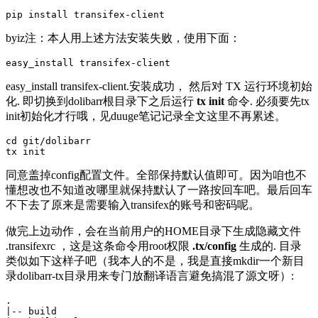
byiz注：本人用上述方法安装失败，使用下面：
easy_install transifex-client.安装成功， 然后对 TX 运行环境初始
化. 即切换到dolibarr根目录下之后运行
tx init
命令. 必须要先tx
init初始化才行哦，见duuge笔记记录全文这里不再累述。
cd
 git/dolibarr

同意盖掉config配置文件。全部保持默认值即可。因为咱也不
懂想改也不知道改哪里就保持默认了一路按回车吧。最后回车
不下去了原来是需要输入transifex的账号和密码呢。
做完上边动作，会在当前用户的HOME目录下生成隐藏文件
.transifexrc ，这是这条命令用root权限
.tx/config
生成的. 目录
类似如下这样子吧（我本人的不是，我是直接mkdir一个新目
录dolibarr-tx目录用来专门放翻译语言避免搞混了源文呀）:
.

|-- build
