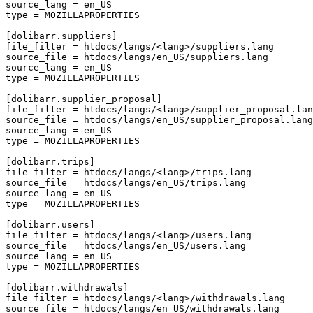
source_lang
=
en_US
type
=
MOZILLAPROPERTIES
[dolibarr.suppliers]
file_filter
=
htdocs/langs/<lang>/suppliers.lang
source_file
=
htdocs/langs/en_US/suppliers.lang
source_lang
=
en_US
type
=
MOZILLAPROPERTIES
[dolibarr.supplier_proposal]
file_filter
=
htdocs/langs/<lang>/supplier_proposal.lan
source_file
=
htdocs/langs/en_US/supplier_proposal.lang
source_lang
=
en_US
type
=
MOZILLAPROPERTIES
[dolibarr.trips]
file_filter
=
htdocs/langs/<lang>/trips.lang
source_file
=
htdocs/langs/en_US/trips.lang
source_lang
=
en_US
type
=
MOZILLAPROPERTIES
[dolibarr.users]
file_filter
=
htdocs/langs/<lang>/users.lang
source_file
=
htdocs/langs/en_US/users.lang
source_lang
=
en_US
type
=
MOZILLAPROPERTIES
[dolibarr.withdrawals]
file_filter
=
htdocs/langs/<lang>/withdrawals.lang
source_file
=
htdocs/langs/en_US/withdrawals.lang