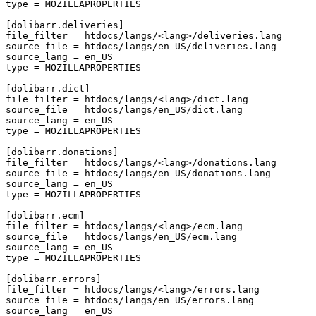
type
=
MOZILLAPROPERTIES
[dolibarr.deliveries]
file_filter
=
htdocs/langs/<lang>/deliveries.lang
source_file
=
htdocs/langs/en_US/deliveries.lang
source_lang
=
en_US
type
=
MOZILLAPROPERTIES
[dolibarr.dict]
file_filter
=
htdocs/langs/<lang>/dict.lang
source_file
=
htdocs/langs/en_US/dict.lang
source_lang
=
en_US
type
=
MOZILLAPROPERTIES
[dolibarr.donations]
file_filter
=
htdocs/langs/<lang>/donations.lang
source_file
=
htdocs/langs/en_US/donations.lang
source_lang
=
en_US
type
=
MOZILLAPROPERTIES
[dolibarr.ecm]
file_filter
=
htdocs/langs/<lang>/ecm.lang
source_file
=
htdocs/langs/en_US/ecm.lang
source_lang
=
en_US
type
=
MOZILLAPROPERTIES
[dolibarr.errors]
file_filter
=
htdocs/langs/<lang>/errors.lang
source_file
=
htdocs/langs/en_US/errors.lang
source_lang
=
en_US