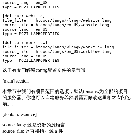
source_lang
=
en_US
type
=
MOZILLAPROPERTIES
[dolibarr.website]
file_filter
=
htdocs/langs/<lang>/website.lang
source_file
=
htdocs/langs/en_US/website.lang
source_lang
=
en_US
type
=
MOZILLAPROPERTIES
[dolibarr.workflow]
file_filter
=
htdocs/langs/<lang>/workflow.lang
source_file
=
htdocs/langs/en_US/workflow.lang
source_lang
=
en_US
type
=
MOZILLAPROPERTIES
这里有专门解释config配置文件的章节哦：
[main] section
本章节中我们有项目范围的选项，默认transifex为全部的项目
的服务器。你也可以自建服务器然后需要修改这里相对应的选
项。、
[dolibarr.resource]
source_lang: 这是资源的源语言.
source_file: 这直接指向源文件.