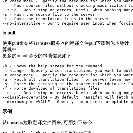
-r <resource> - Specify the resource for which you want
-f - Push source files without checking modification ti
--skip - Don't stop on errors. Useful when pushing many
-s - Push the source file to the server

-t - Push the translation files to the server

--no-interactive - Don't require user input when forcin
tx pull
使用pull命令将Transifex服务器的翻译文件pull下载到你本地计
算机中
更多的tx pull命令的帮助信息如下:
-h - Shows the help screen for the command

-l <lang> - Specify which translations you want to pull
-r <resource> - Specify the resource for which you want
-a - Fetch all translation files from server (even new 
-s - Force the fetching of the source file (default: Fa
-f - Force download of translations files

--skip - Don't stop on errors. Useful when pushing many
--disable-overwrite - By default Transifex will fetch n
--minimum_perc=VALUE - Specify the minimum acceptable p
示例
从transefix拉取翻译文件回来, 可用如下命令: