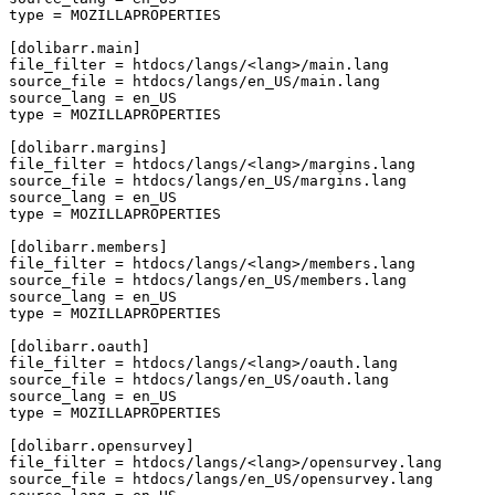
type
=
MOZILLAPROPERTIES
[dolibarr.main]
file_filter
=
htdocs/langs/<lang>/main.lang
source_file
=
htdocs/langs/en_US/main.lang
source_lang
=
en_US
type
=
MOZILLAPROPERTIES
[dolibarr.margins]
file_filter
=
htdocs/langs/<lang>/margins.lang
source_file
=
htdocs/langs/en_US/margins.lang
source_lang
=
en_US
type
=
MOZILLAPROPERTIES
[dolibarr.members]
file_filter
=
htdocs/langs/<lang>/members.lang
source_file
=
htdocs/langs/en_US/members.lang
source_lang
=
en_US
type
=
MOZILLAPROPERTIES
[dolibarr.oauth]
file_filter
=
htdocs/langs/<lang>/oauth.lang
source_file
=
htdocs/langs/en_US/oauth.lang
source_lang
=
en_US
type
=
MOZILLAPROPERTIES
[dolibarr.opensurvey]
file_filter
=
htdocs/langs/<lang>/opensurvey.lang
source_file
=
htdocs/langs/en_US/opensurvey.lang