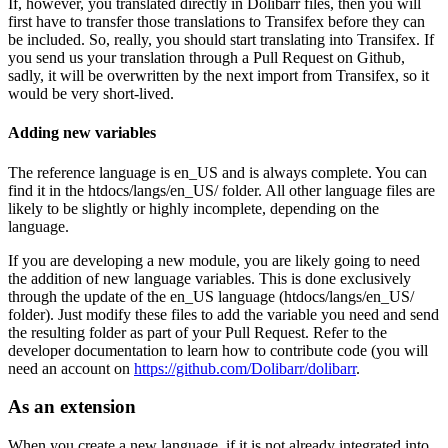
If, however, you translated directly in Dolibarr files, then you will
first have to transfer those translations to Transifex before they can
be included. So, really, you should start translating into Transifex. If
you send us your translation through a Pull Request on Github,
sadly, it will be overwritten by the next import from Transifex, so it
would be very short-lived.
Adding new variables
The reference language is en_US and is always complete. You can
find it in the htdocs/langs/en_US/ folder. All other language files are
likely to be slightly or highly incomplete, depending on the
language.
If you are developing a new module, you are likely going to need
the addition of new language variables. This is done exclusively
through the update of the en_US language (htdocs/langs/en_US/
folder). Just modify these files to add the variable you need and send
the resulting folder as part of your Pull Request. Refer to the
developer documentation to learn how to contribute code (you will
need an account on
https://github.com/Dolibarr/dolibarr
.
As an extension
When you create a new language, if it is not already integrated into