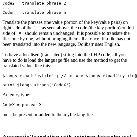
Code2
=
translate phrase 2
...
Coden
=
translate phrase n
Translate the phrases (the value portion of the key/value pairs) on
right side of the "=" as seen above, the code (the key portion) on left
side of "=" should remain unchanged. It is possible to translate the
files one by one, without bringing them all at once. If a file has not
been translated into the new language, Dolibarr uses English.
To have a localised (translated) string into the PHP code, all you
have to do is load the language file and use the method to get the
translated value, like this:
$langs
->
load
(
"myfile"
);
// or use $langs->load("myfile
print
$langs
->
trans
(
"CodeX"
)
An entry type;
CodeX
=
phrase X
must be present or added to the myfile.lang file.
Automatic Translation with autotranslator.php tool