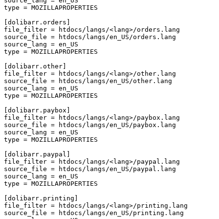
source_lang
=
en_US
type
=
MOZILLAPROPERTIES
[dolibarr.orders]
file_filter
=
htdocs/langs/<lang>/orders.lang
source_file
=
htdocs/langs/en_US/orders.lang
source_lang
=
en_US
type
=
MOZILLAPROPERTIES
[dolibarr.other]
file_filter
=
htdocs/langs/<lang>/other.lang
source_file
=
htdocs/langs/en_US/other.lang
source_lang
=
en_US
type
=
MOZILLAPROPERTIES
[dolibarr.paybox]
file_filter
=
htdocs/langs/<lang>/paybox.lang
source_file
=
htdocs/langs/en_US/paybox.lang
source_lang
=
en_US
type
=
MOZILLAPROPERTIES
[dolibarr.paypal]
file_filter
=
htdocs/langs/<lang>/paypal.lang
source_file
=
htdocs/langs/en_US/paypal.lang
source_lang
=
en_US
type
=
MOZILLAPROPERTIES
[dolibarr.printing]
file_filter
=
htdocs/langs/<lang>/printing.lang
source_file
=
htdocs/langs/en_US/printing.lang