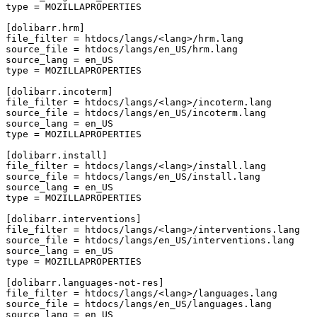
type
=
MOZILLAPROPERTIES
[dolibarr.hrm]
file_filter
=
htdocs/langs/<lang>/hrm.lang
source_file
=
htdocs/langs/en_US/hrm.lang
source_lang
=
en_US
type
=
MOZILLAPROPERTIES
[dolibarr.incoterm]
file_filter
=
htdocs/langs/<lang>/incoterm.lang
source_file
=
htdocs/langs/en_US/incoterm.lang
source_lang
=
en_US
type
=
MOZILLAPROPERTIES
[dolibarr.install]
file_filter
=
htdocs/langs/<lang>/install.lang
source_file
=
htdocs/langs/en_US/install.lang
source_lang
=
en_US
type
=
MOZILLAPROPERTIES
[dolibarr.interventions]
file_filter
=
htdocs/langs/<lang>/interventions.lang
source_file
=
htdocs/langs/en_US/interventions.lang
source_lang
=
en_US
type
=
MOZILLAPROPERTIES
[dolibarr.languages-not-res]
file_filter
=
htdocs/langs/<lang>/languages.lang
source_file
=
htdocs/langs/en_US/languages.lang
source_lang
=
en_US