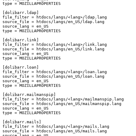
type
=
MOZILLAPROPERTIES
[dolibarr.ldap]
file_filter
=
htdocs/langs/<lang>/ldap.lang
source_file
=
htdocs/langs/en_US/ldap.lang
source_lang
=
en_US
type
=
MOZILLAPROPERTIES
[dolibarr.link]
file_filter
=
htdocs/langs/<lang>/link.lang
source_file
=
htdocs/langs/en_US/link.lang
source_lang
=
en_US
type
=
MOZILLAPROPERTIES
[dolibarr.loan]
file_filter
=
htdocs/langs/<lang>/loan.lang
source_file
=
htdocs/langs/en_US/loan.lang
source_lang
=
en_US
type
=
MOZILLAPROPERTIES
[dolibarr.mailmanspip]
file_filter
=
htdocs/langs/<lang>/mailmanspip.lang
source_file
=
htdocs/langs/en_US/mailmanspip.lang
source_lang
=
en_US
type
=
MOZILLAPROPERTIES
[dolibarr.mails]
file_filter
=
htdocs/langs/<lang>/mails.lang
source_file
=
htdocs/langs/en_US/mails.lang
source_lang
=
en_US