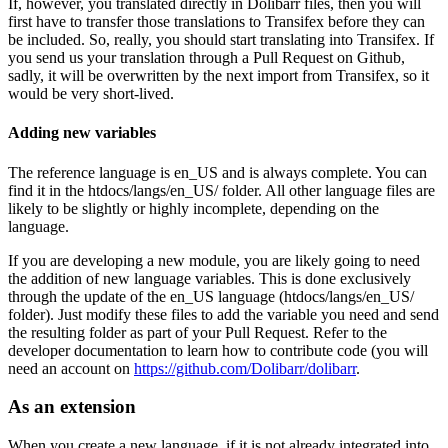
If, however, you translated directly in Dolibarr files, then you will
first have to transfer those translations to Transifex before they can
be included. So, really, you should start translating into Transifex. If
you send us your translation through a Pull Request on Github,
sadly, it will be overwritten by the next import from Transifex, so it
would be very short-lived.
Adding new variables
The reference language is en_US and is always complete. You can
find it in the htdocs/langs/en_US/ folder. All other language files are
likely to be slightly or highly incomplete, depending on the
language.
If you are developing a new module, you are likely going to need
the addition of new language variables. This is done exclusively
through the update of the en_US language (htdocs/langs/en_US/
folder). Just modify these files to add the variable you need and send
the resulting folder as part of your Pull Request. Refer to the
developer documentation to learn how to contribute code (you will
need an account on
https://github.com/Dolibarr/dolibarr
.
As an extension
When you create a new language, if it is not already integrated into