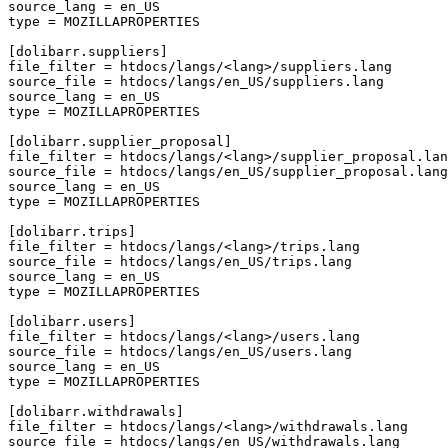
source_lang
=
en_US
type
=
MOZILLAPROPERTIES
[dolibarr.suppliers]
file_filter
=
htdocs/langs/<lang>/suppliers.lang
source_file
=
htdocs/langs/en_US/suppliers.lang
source_lang
=
en_US
type
=
MOZILLAPROPERTIES
[dolibarr.supplier_proposal]
file_filter
=
htdocs/langs/<lang>/supplier_proposal.lan
source_file
=
htdocs/langs/en_US/supplier_proposal.lang
source_lang
=
en_US
type
=
MOZILLAPROPERTIES
[dolibarr.trips]
file_filter
=
htdocs/langs/<lang>/trips.lang
source_file
=
htdocs/langs/en_US/trips.lang
source_lang
=
en_US
type
=
MOZILLAPROPERTIES
[dolibarr.users]
file_filter
=
htdocs/langs/<lang>/users.lang
source_file
=
htdocs/langs/en_US/users.lang
source_lang
=
en_US
type
=
MOZILLAPROPERTIES
[dolibarr.withdrawals]
file_filter
=
htdocs/langs/<lang>/withdrawals.lang
source_file
=
htdocs/langs/en_US/withdrawals.lang