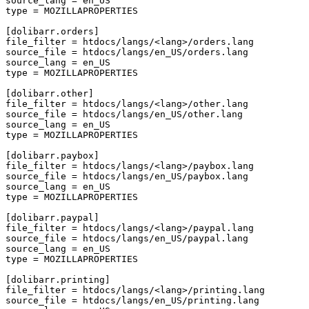
source_lang
=
en_US
type
=
MOZILLAPROPERTIES
[dolibarr.orders]
file_filter
=
htdocs/langs/<lang>/orders.lang
source_file
=
htdocs/langs/en_US/orders.lang
source_lang
=
en_US
type
=
MOZILLAPROPERTIES
[dolibarr.other]
file_filter
=
htdocs/langs/<lang>/other.lang
source_file
=
htdocs/langs/en_US/other.lang
source_lang
=
en_US
type
=
MOZILLAPROPERTIES
[dolibarr.paybox]
file_filter
=
htdocs/langs/<lang>/paybox.lang
source_file
=
htdocs/langs/en_US/paybox.lang
source_lang
=
en_US
type
=
MOZILLAPROPERTIES
[dolibarr.paypal]
file_filter
=
htdocs/langs/<lang>/paypal.lang
source_file
=
htdocs/langs/en_US/paypal.lang
source_lang
=
en_US
type
=
MOZILLAPROPERTIES
[dolibarr.printing]
file_filter
=
htdocs/langs/<lang>/printing.lang
source_file
=
htdocs/langs/en_US/printing.lang