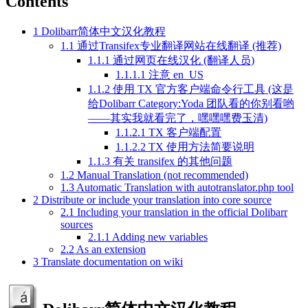
Contents
1
Dolibarr简体中文汉化教程
1.1
通过Transifex专业翻译网站在线翻译 (推荐)
1.1.1
通过网页在线汉化 (翻译人员)
1.1.1.1
注意 en_US
1.1.2
使用 TX 官方客户端命令行工具 (这是
给Dolibarr Category:Yoda 团队看的你别看哟
——其实我就看完了，嘿嘿嘿费玉清)
1.1.2.1
TX 客户端配置
1.1.2.2
TX 使用方法简要说明
1.1.3
有关 transifex 的其他问题
1.2
Manual Translation (not recommended)
1.3
Automatic Translation with autotranslator.php tool
2
Distribute or include your translation into core source
2.1
Including your translation in the official Dolibarr
sources
2.1.1
Adding new variables
2.2
As an extension
3
Translate documentation on wiki