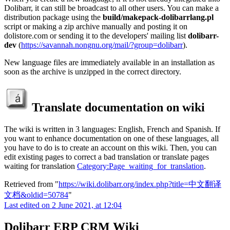
Dolibarr, it can still be broadcast to all other users. You can make a
distribution package using the
build/makepack-dolibarrlang.pl
script or making a zip archive manually and posting it on
dolistore.com or sending it to the developers' mailing list
dolibarr-
dev
(
https://savannah.nongnu.org/mail/?group=dolibarr
).
New language files are immediately available in an installation as
soon as the archive is unzipped in the correct directory.
Translate documentation on wiki
The wiki is written in 3 languages: English, French and Spanish. If
you want to enhance documentation on one of these languages, all
you have to do is to create an account on this wiki. Then, you can
edit existing pages to correct a bad translation or translate pages
waiting for translation
Category:Page_waiting_for_translation
.
Retrieved from "
https://wiki.dolibarr.org/index.php?title=中文翻译
文档&oldid=50784
"
Last edited on 2 June 2021, at 12:04
Dolibarr ERP CRM Wiki