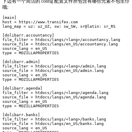
下边有一个简洁的 config 配置文件所包含有哪些元素不包生仔
哦:
[main]
host
=
https://www.transifex.com
lang_map
=
uz: uz_UZ, sw: sw_SW, sr@latin: sr_RS
[dolibarr.accountancy]
file_filter
=
htdocs/langs/<lang>/accountancy.lang
source_file
=
htdocs/langs/en_US/accountancy.lang
source_lang
=
en_US
type
=
MOZILLAPROPERTIES
[dolibarr.admin]
file_filter
=
htdocs/langs/<lang>/admin.lang
source_file
=
htdocs/langs/en_US/admin.lang
source_lang
=
en_US
type
=
MOZILLAPROPERTIES
[dolibarr.agenda]
file_filter
=
htdocs/langs/<lang>/agenda.lang
source_file
=
htdocs/langs/en_US/agenda.lang
source_lang
=
en_US
type
=
MOZILLAPROPERTIES
[dolibarr.banks]
file_filter
=
htdocs/langs/<lang>/banks.lang
source_file
=
htdocs/langs/en_US/banks.lang
source_lang
=
en_US