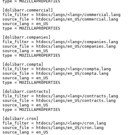
type
=
MOZILLAPROPERTIES
[dolibarr.commercial]
file_filter
=
htdocs/langs/<lang>/commercial.lang
source_file
=
htdocs/langs/en_US/commercial.lang
source_lang
=
en_US
type
=
MOZILLAPROPERTIES
[dolibarr.companies]
file_filter
=
htdocs/langs/<lang>/companies.lang
source_file
=
htdocs/langs/en_US/companies.lang
source_lang
=
en_US
type
=
MOZILLAPROPERTIES
[dolibarr.compta]
file_filter
=
htdocs/langs/<lang>/compta.lang
source_file
=
htdocs/langs/en_US/compta.lang
source_lang
=
en_US
type
=
MOZILLAPROPERTIES
[dolibarr.contracts]
file_filter
=
htdocs/langs/<lang>/contracts.lang
source_file
=
htdocs/langs/en_US/contracts.lang
source_lang
=
en_US
type
=
MOZILLAPROPERTIES
[dolibarr.cron]
file_filter
=
htdocs/langs/<lang>/cron.lang
source_file
=
htdocs/langs/en_US/cron.lang
source_lang
=
en_US