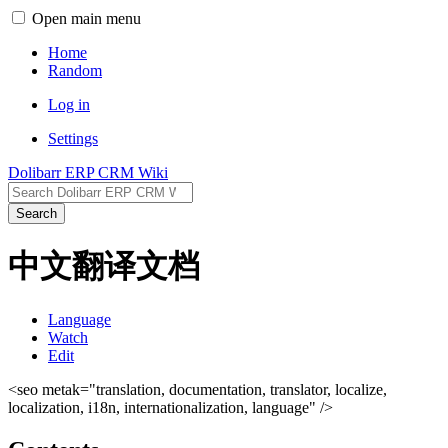
Open main menu
Home
Random
Log in
Settings
Dolibarr ERP CRM Wiki
Search
中文翻译文档
Language
Watch
Edit
<seo metak="translation, documentation, translator, localize,
localization, i18n, internationalization, language" />