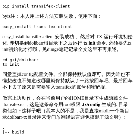
byiz注：本人用上述方法安装失败，使用下面：
easy_install transifex-client.安装成功， 然后对 TX 运行环境初始
化. 即切换到dolibarr根目录下之后运行
tx init
命令. 必须要先tx
init初始化才行哦，见duuge笔记记录全文这里不再累述。
cd
 git/dolibarr

同意盖掉config配置文件。全部保持默认值即可。因为咱也不
懂想改也不知道改哪里就保持默认了一路按回车吧。最后回车
不下去了原来是需要输入transifex的账号和密码呢。
做完上边动作，会在当前用户的HOME目录下生成隐藏文件
.transifexrc ，这是这条命令用root权限
.tx/config
生成的. 目录
类似如下这样子吧（我本人的不是，我是直接mkdir一个新目
录dolibarr-tx目录用来专门放翻译语言避免搞混了源文呀）:
.

|-- build
