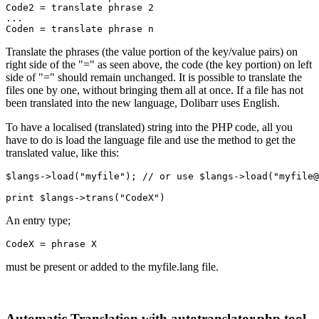
Code2
=
translate phrase 2
...
Coden
=
translate phrase n
Translate the phrases (the value portion of the key/value pairs) on
right side of the "=" as seen above, the code (the key portion) on left
side of "=" should remain unchanged. It is possible to translate the
files one by one, without bringing them all at once. If a file has not
been translated into the new language, Dolibarr uses English.
To have a localised (translated) string into the PHP code, all you
have to do is load the language file and use the method to get the
translated value, like this:
$langs
->
load
(
"myfile"
);
// or use $langs->load("myfile
print
$langs
->
trans
(
"CodeX"
)
An entry type;
CodeX
=
phrase X
must be present or added to the myfile.lang file.
Automatic Translation with autotranslator.php tool