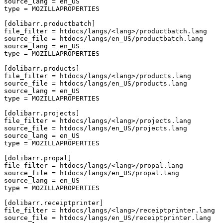
source_lang
=
en_US
type
=
MOZILLAPROPERTIES
[dolibarr.productbatch]
file_filter
=
htdocs/langs/<lang>/productbatch.lang
source_file
=
htdocs/langs/en_US/productbatch.lang
source_lang
=
en_US
type
=
MOZILLAPROPERTIES
[dolibarr.products]
file_filter
=
htdocs/langs/<lang>/products.lang
source_file
=
htdocs/langs/en_US/products.lang
source_lang
=
en_US
type
=
MOZILLAPROPERTIES
[dolibarr.projects]
file_filter
=
htdocs/langs/<lang>/projects.lang
source_file
=
htdocs/langs/en_US/projects.lang
source_lang
=
en_US
type
=
MOZILLAPROPERTIES
[dolibarr.propal]
file_filter
=
htdocs/langs/<lang>/propal.lang
source_file
=
htdocs/langs/en_US/propal.lang
source_lang
=
en_US
type
=
MOZILLAPROPERTIES
[dolibarr.receiptprinter]
file_filter
=
htdocs/langs/<lang>/receiptprinter.lang
source_file
=
htdocs/langs/en_US/receiptprinter.lang