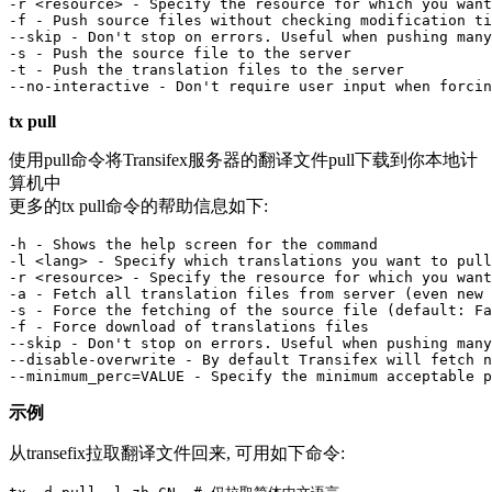
-r <resource> - Specify the resource for which you want
-f - Push source files without checking modification ti
--skip - Don't stop on errors. Useful when pushing many
-s - Push the source file to the server

-t - Push the translation files to the server

--no-interactive - Don't require user input when forcin
tx pull
使用pull命令将Transifex服务器的翻译文件pull下载到你本地计
算机中
更多的tx pull命令的帮助信息如下:
-h - Shows the help screen for the command

-l <lang> - Specify which translations you want to pull
-r <resource> - Specify the resource for which you want
-a - Fetch all translation files from server (even new 
-s - Force the fetching of the source file (default: Fa
-f - Force download of translations files

--skip - Don't stop on errors. Useful when pushing many
--disable-overwrite - By default Transifex will fetch n
--minimum_perc=VALUE - Specify the minimum acceptable p
示例
从transefix拉取翻译文件回来, 可用如下命令: