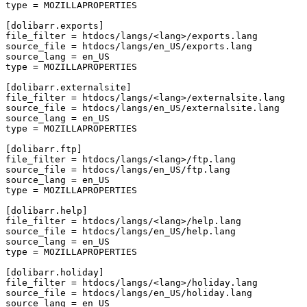
type
=
MOZILLAPROPERTIES
[dolibarr.exports]
file_filter
=
htdocs/langs/<lang>/exports.lang
source_file
=
htdocs/langs/en_US/exports.lang
source_lang
=
en_US
type
=
MOZILLAPROPERTIES
[dolibarr.externalsite]
file_filter
=
htdocs/langs/<lang>/externalsite.lang
source_file
=
htdocs/langs/en_US/externalsite.lang
source_lang
=
en_US
type
=
MOZILLAPROPERTIES
[dolibarr.ftp]
file_filter
=
htdocs/langs/<lang>/ftp.lang
source_file
=
htdocs/langs/en_US/ftp.lang
source_lang
=
en_US
type
=
MOZILLAPROPERTIES
[dolibarr.help]
file_filter
=
htdocs/langs/<lang>/help.lang
source_file
=
htdocs/langs/en_US/help.lang
source_lang
=
en_US
type
=
MOZILLAPROPERTIES
[dolibarr.holiday]
file_filter
=
htdocs/langs/<lang>/holiday.lang
source_file
=
htdocs/langs/en_US/holiday.lang
source_lang
=
en_US