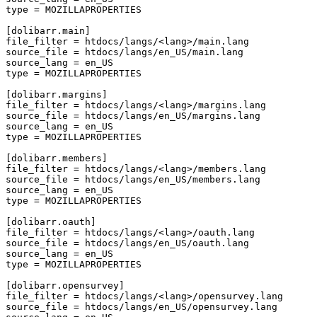
type
=
MOZILLAPROPERTIES
[dolibarr.main]
file_filter
=
htdocs/langs/<lang>/main.lang
source_file
=
htdocs/langs/en_US/main.lang
source_lang
=
en_US
type
=
MOZILLAPROPERTIES
[dolibarr.margins]
file_filter
=
htdocs/langs/<lang>/margins.lang
source_file
=
htdocs/langs/en_US/margins.lang
source_lang
=
en_US
type
=
MOZILLAPROPERTIES
[dolibarr.members]
file_filter
=
htdocs/langs/<lang>/members.lang
source_file
=
htdocs/langs/en_US/members.lang
source_lang
=
en_US
type
=
MOZILLAPROPERTIES
[dolibarr.oauth]
file_filter
=
htdocs/langs/<lang>/oauth.lang
source_file
=
htdocs/langs/en_US/oauth.lang
source_lang
=
en_US
type
=
MOZILLAPROPERTIES
[dolibarr.opensurvey]
file_filter
=
htdocs/langs/<lang>/opensurvey.lang
source_file
=
htdocs/langs/en_US/opensurvey.lang