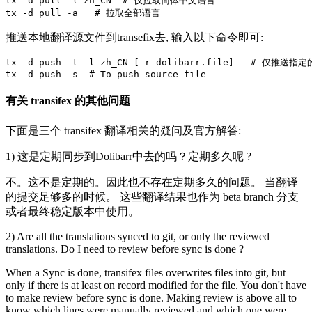
tx -d pull -l zh_CN  
# 仅拉取简体中文语言
tx -d pull -a   
# 拉取全部语言
推送本地翻译源文件到transefix去, 输入以下命令即可:
tx -d push -t -l zh_CN 
[
-r dolibarr.file
]
# 仅推送指定的
tx -d push -s  
# To push source file
有关 transifex 的其他问题
下面是三个 transifex 翻译相关的疑问及官方解答:
1) 这是定期同步到Dolibarr中去的吗？定期多久呢 ?
不。这不是定期的。因此也不存在定期多久的问题。 当翻译
的提交足够多的时候。 这些翻译结果也作为 beta branch 分支
或者最终稳定版本中使用。
2) Are all the translations synced to git, or only the reviewed
translations. Do I need to review before sync is done ?
When a Sync is done, transifex files overwrites files into git, but
only if there is at least on record modified for the file. You don't have
to make review before sync is done. Making review is above all to
know which lines were manually reviewed and which one were