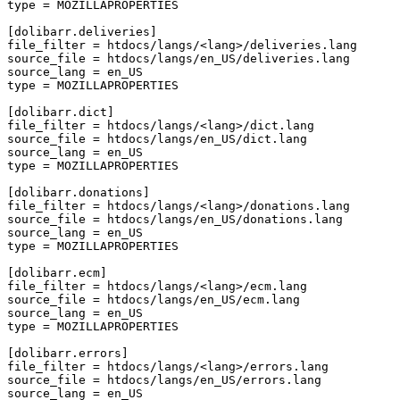
type
=
MOZILLAPROPERTIES
[dolibarr.deliveries]
file_filter
=
htdocs/langs/<lang>/deliveries.lang
source_file
=
htdocs/langs/en_US/deliveries.lang
source_lang
=
en_US
type
=
MOZILLAPROPERTIES
[dolibarr.dict]
file_filter
=
htdocs/langs/<lang>/dict.lang
source_file
=
htdocs/langs/en_US/dict.lang
source_lang
=
en_US
type
=
MOZILLAPROPERTIES
[dolibarr.donations]
file_filter
=
htdocs/langs/<lang>/donations.lang
source_file
=
htdocs/langs/en_US/donations.lang
source_lang
=
en_US
type
=
MOZILLAPROPERTIES
[dolibarr.ecm]
file_filter
=
htdocs/langs/<lang>/ecm.lang
source_file
=
htdocs/langs/en_US/ecm.lang
source_lang
=
en_US
type
=
MOZILLAPROPERTIES
[dolibarr.errors]
file_filter
=
htdocs/langs/<lang>/errors.lang
source_file
=
htdocs/langs/en_US/errors.lang
source_lang
=
en_US