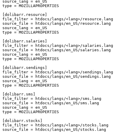
source_lang
=
en_US
type
=
MOZILLAPROPERTIES
[dolibarr.resource]
file_filter
=
htdocs/langs/<lang>/resource.lang
source_file
=
htdocs/langs/en_US/resource.lang
source_lang
=
en_US
type
=
MOZILLAPROPERTIES
[dolibarr.salaries]
file_filter
=
htdocs/langs/<lang>/salaries.lang
source_file
=
htdocs/langs/en_US/salaries.lang
source_lang
=
en_US
type
=
MOZILLAPROPERTIES
[dolibarr.sendings]
file_filter
=
htdocs/langs/<lang>/sendings.lang
source_file
=
htdocs/langs/en_US/sendings.lang
source_lang
=
en_US
type
=
MOZILLAPROPERTIES
[dolibarr.sms]
file_filter
=
htdocs/langs/<lang>/sms.lang
source_file
=
htdocs/langs/en_US/sms.lang
source_lang
=
en_US
type
=
MOZILLAPROPERTIES
[dolibarr.stocks]
file_filter
=
htdocs/langs/<lang>/stocks.lang
source_file
=
htdocs/langs/en_US/stocks.lang