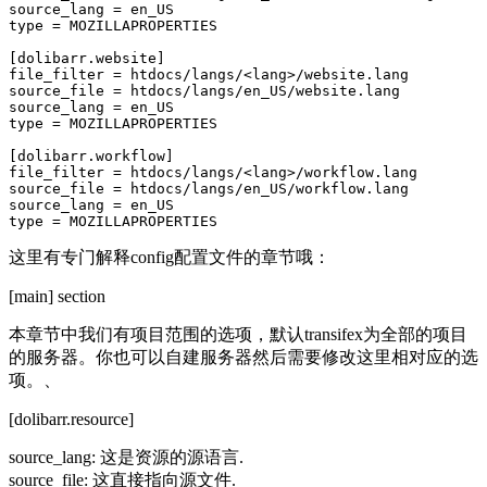
source_lang
=
en_US
type
=
MOZILLAPROPERTIES
[dolibarr.website]
file_filter
=
htdocs/langs/<lang>/website.lang
source_file
=
htdocs/langs/en_US/website.lang
source_lang
=
en_US
type
=
MOZILLAPROPERTIES
[dolibarr.workflow]
file_filter
=
htdocs/langs/<lang>/workflow.lang
source_file
=
htdocs/langs/en_US/workflow.lang
source_lang
=
en_US
type
=
MOZILLAPROPERTIES
这里有专门解释config配置文件的章节哦：
[main] section
本章节中我们有项目范围的选项，默认transifex为全部的项目
的服务器。你也可以自建服务器然后需要修改这里相对应的选
项。、
[dolibarr.resource]
source_lang: 这是资源的源语言.
source_file: 这直接指向源文件.