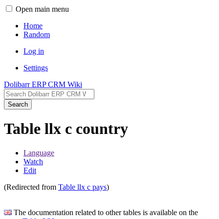
Open main menu
Home
Random
Log in
Settings
Dolibarr ERP CRM Wiki
Search
Table llx c country
Language
Watch
Edit
(Redirected from
Table llx c pays
)
The documentation related to other tables is available on the