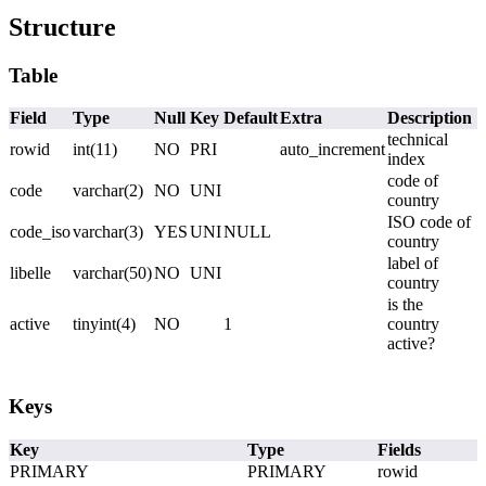
Structure
Table
Field
Type
Null
Key
Default
Extra
Description
technical
rowid
int(11)
NO
PRI
auto_increment
index
code of
code
varchar(2)
NO
UNI
country
ISO code of
code_iso
varchar(3)
YES
UNI
NULL
country
label of
libelle
varchar(50)
NO
UNI
country
is the
active
tinyint(4)
NO
1
country
active?
Keys
Key
Type
Fields
PRIMARY
PRIMARY
rowid