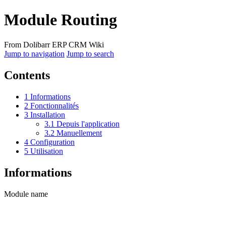
Module Routing
From Dolibarr ERP CRM Wiki
Jump to navigation
Jump to search
Contents
1
Informations
2
Fonctionnalités
3
Installation
3.1
Depuis l'application
3.2
Manuellement
4
Configuration
5
Utilisation
Informations
Module name