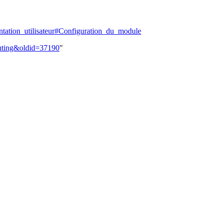
ntation_utilisateur#Configuration_du_module
outing&oldid=37190
"