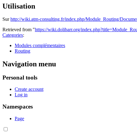
Utilisation
Sur
http://wiki.atm-consulting.fr/index.php/Module_Routing/Docume
Retrieved from "
https://wiki.dolibarr.org/index.php?title=Module_R
Categories
:
Modules complémentaires
Routing
Navigation menu
Personal tools
Create account
Log in
Namespaces
Page