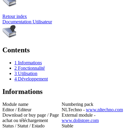
Retour index
Documentation Utilisateur
Contents
1
Informations
2
Fonctionnalité
3
Utilisation
4
Développement
Informations
Module name
Numbering pack
Editor / Editeur
NLTechno -
www.nltechno.com
Download or buy page / Page
External module -
achat ou téléchargement
www.dolistore.com
Status / Statut / Estado
Stable