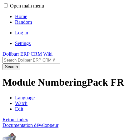
Open main menu
Home
Random
Log in
Settings
Dolibarr ERP CRM Wiki
Search
Module NumberingPack FR
Language
Watch
Edit
Retour index
Documentation développeur