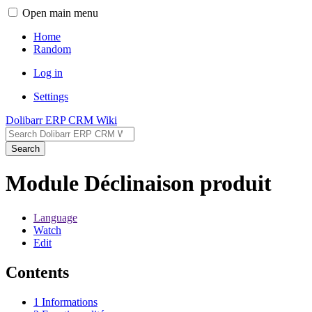
Open main menu
Home
Random
Log in
Settings
Dolibarr ERP CRM Wiki
Search
Module Déclinaison produit
Language
Watch
Edit
Contents
1
Informations