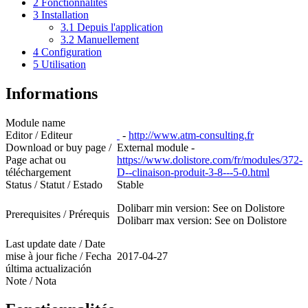
2
Fonctionnalités
3
Installation
3.1
Depuis l'application
3.2
Manuellement
4
Configuration
5
Utilisation
Informations
Module name
Editor / Editeur
-
http://www.atm-consulting.fr
Download or buy page /
External module -
Page achat ou
https://www.dolistore.com/fr/modules/372-
téléchargement
D--clinaison-produit-3-8---5-0.html
Status / Statut / Estado
Stable
Dolibarr min version: See on Dolistore
Prerequisites / Prérequis
Dolibarr max version: See on Dolistore
Last update date / Date
mise à jour fiche / Fecha
2017-04-27
última actualización
Note / Nota