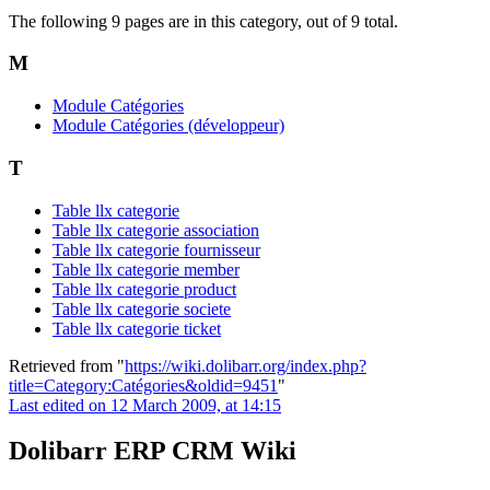
The following 9 pages are in this category, out of 9 total.
M
Module Catégories
Module Catégories (développeur)
T
Table llx categorie
Table llx categorie association
Table llx categorie fournisseur
Table llx categorie member
Table llx categorie product
Table llx categorie societe
Table llx categorie ticket
Retrieved from "
https://wiki.dolibarr.org/index.php?
title=Category:Catégories&oldid=9451
"
Last edited on 12 March 2009, at 14:15
Dolibarr ERP CRM Wiki