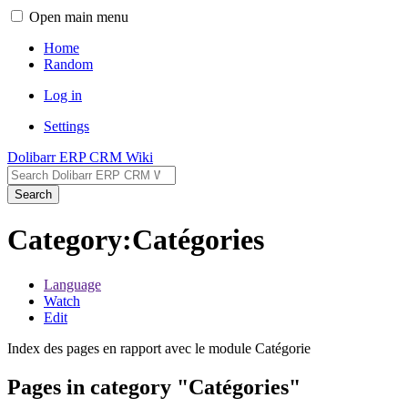
Open main menu
Home
Random
Log in
Settings
Dolibarr ERP CRM Wiki
Search
Category:Catégories
Language
Watch
Edit
Index des pages en rapport avec le module Catégorie
Pages in category "Catégories"